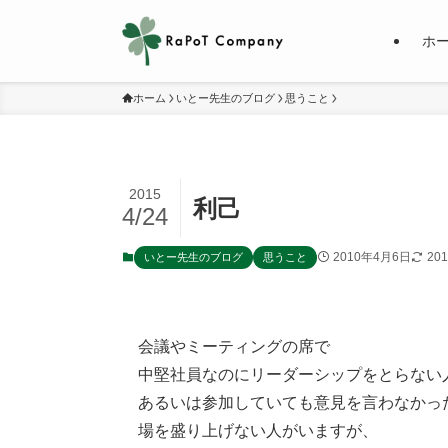
ホ
ホーム
いとー先生のブログ
思うこと
2015
利己
4/24
2010年4月6日
20
いとー先生のブログ
思うこと
会議やミーティングの席で
中堅社員なのにリーダーシップをとらない
あるいは参加していても意見を言わなかっ
場を盛り上げない人がいますが、