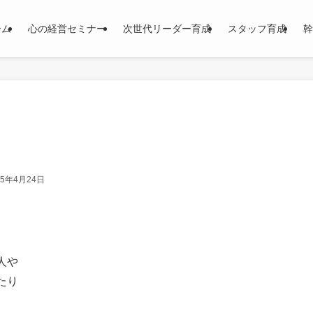
ーム
心の経営セミナー
次世代リーダー育成
スタッフ育成
幹
15年4月24日
人や
たり