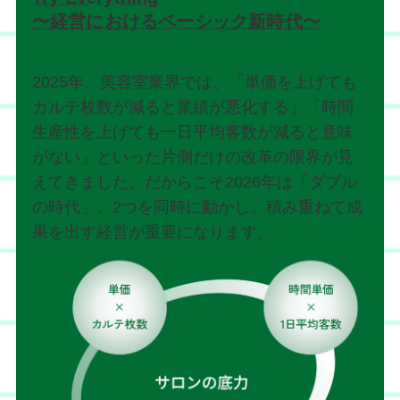
〜経営におけるベーシック新時代〜
2025年、美容室業界では、「単価を上げても
カルテ枚数が減ると業績が悪化する」「時間
生産性を上げても一日平均客数が減ると意味
がない」といった片側だけの改革の限界が見
えてきました。だからこそ2026年は「ダブル
の時代」。2つを同時に動かし、積み重ねて成
果を出す経営が重要になります。