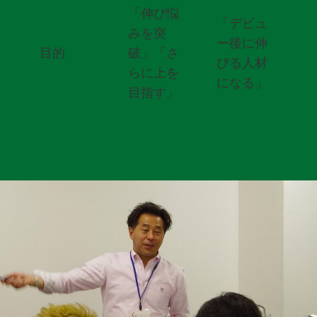
「伸び悩
「デビュ
みを突
ー後に伸
目的
破」「さ
びる人材
らに上を
になる」
目指す」