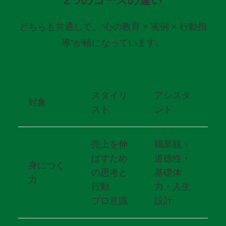
2つのコースの違い
どちらも共通して、“心の教育 × 実例 × 行動指
導”が軸になっています。
スタイリ
アシスタ
対象
スト
ント
売上を伸
職業観・
ばすため
道徳性・
身につく
の思考と
基礎体
力
行動
力・人生
プロ意識
設計